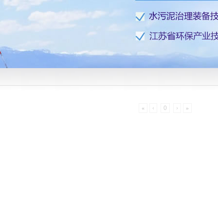
«
‹
0
›
»