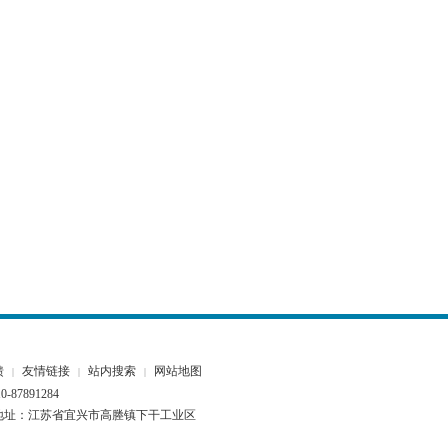
馈
友情链接
站内搜索
网站地图
|
|
|
87891284
.com 联系地址：江苏省宜兴市高塍镇下干工业区