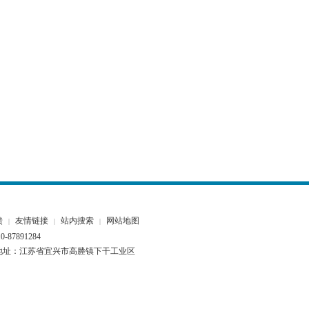
馈
友情链接
站内搜索
网站地图
|
|
|
87891284
.com 联系地址：江苏省宜兴市高塍镇下干工业区