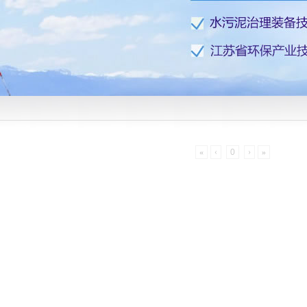
«
‹
0
›
»